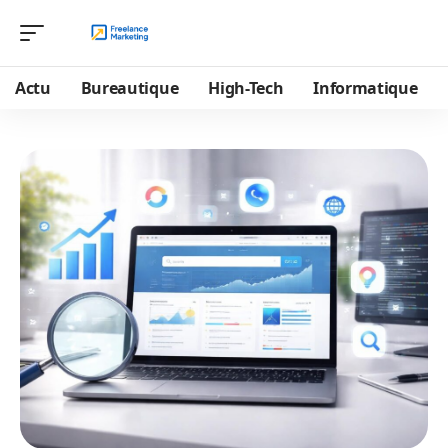
Actu
Bureautique
High-Tech
Informatique