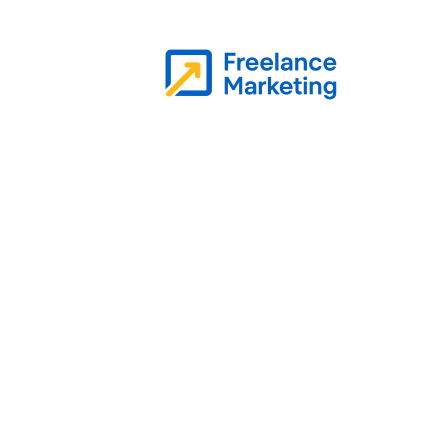
Actu
Bureautique
High-Tech
Définitions
Client :
tout professionnel
personne morale, qui visite