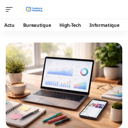
Actu
Bureautique
High-Tech
Informatique