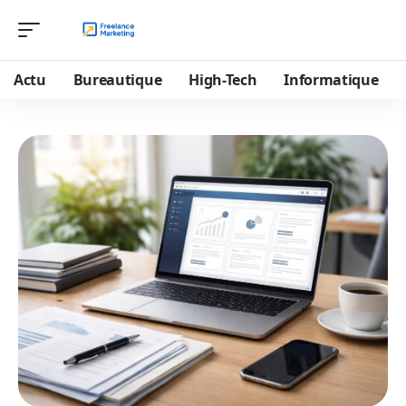
Actu
Bureautique
High-Tech
Informatique